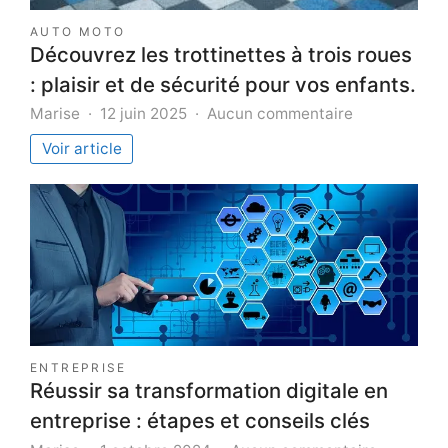
AUTO MOTO
Découvrez les trottinettes à trois roues
: plaisir et de sécurité pour vos enfants.
sur
Marise
12 juin 2025
Aucun commentaire
Découvrez
Voir article
les
trottinettes
à
trois
roues
:
plaisir
et
de
sécurité
ENTREPRISE
pour
Réussir sa transformation digitale en
vos
entreprise : étapes et conseils clés
enfants.