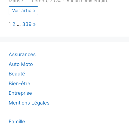
sur
Marise
1 octobre 2024
Aucun commentaire
Réussir
Voir article
sa
transform
Page:
Next
1
2
…
339
»
digitale
en
entrepris
:
étapes
Assurances
et
conseils
Auto Moto
clés
Beauté
Bien-être
Entreprise
Mentions Légales
Famille