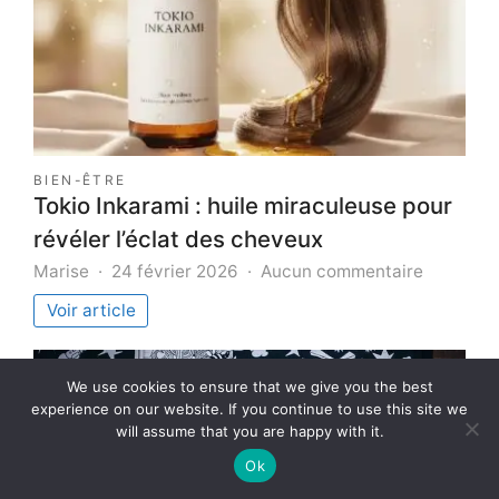
BIEN-ÊTRE
Tokio Inkarami : huile miraculeuse pour
révéler l’éclat des cheveux
sur
Marise
24 février 2026
Aucun commentaire
Tokio
Voir article
Inkarami
:
huile
We use cookies to ensure that we give you the best
miracule
experience on our website. If you continue to use this site we
pour
will assume that you are happy with it.
révéler
l’éclat
Ok
des