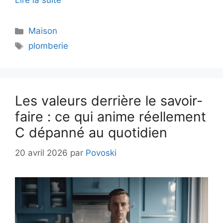
Lire la suite
Catégories
Maison
Étiquettes
plomberie
Les valeurs derrière le savoir-
faire : ce qui anime réellement
C dépanné au quotidien
20 avril 2026
par
Povoski