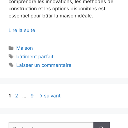
comprendre les innovations, les méthodes de
construction et les options disponibles est
essentiel pour bâtir la maison idéale.
Lire la suite
Catégories
Maison
Étiquettes
bâtiment parfait
Laisser un commentaire
Page
Page
Page
1
2
…
9
→
suivant
Rechercher :