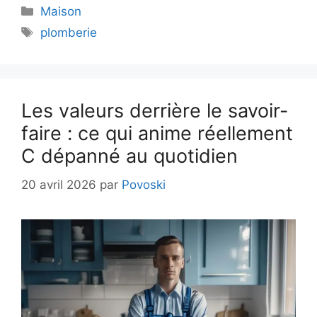
Catégories
Maison
Étiquettes
plomberie
Les valeurs derrière le savoir-
faire : ce qui anime réellement
C dépanné au quotidien
20 avril 2026
par
Povoski