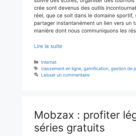
suivre des scores, organiser des tournois
crée sont devenus des outils incontourna
réel, que ce soit dans le domaine sportif, 
partager instantanément un lien vers un t
manière dont nous communiquons les résul
Lire la suite
Catégories
Internet
Étiquettes
classement en ligne
,
gamification
,
gestion de 
Laisser un commentaire
Mobzax : profiter lé
séries gratuits