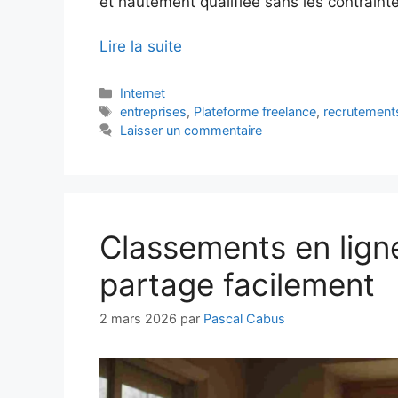
et hautement qualifiée sans les contrainte
Lire la suite
Catégories
Internet
Étiquettes
entreprises
,
Plateforme freelance
,
recrutements
Laisser un commentaire
Classements en ligne
partage facilement
2 mars 2026
par
Pascal Cabus