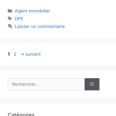
Catégories
Agent immobilier
Étiquettes
DPE
Laisser un commentaire
Page
Page
1
2
→
suivant
Rechercher :
Catégories