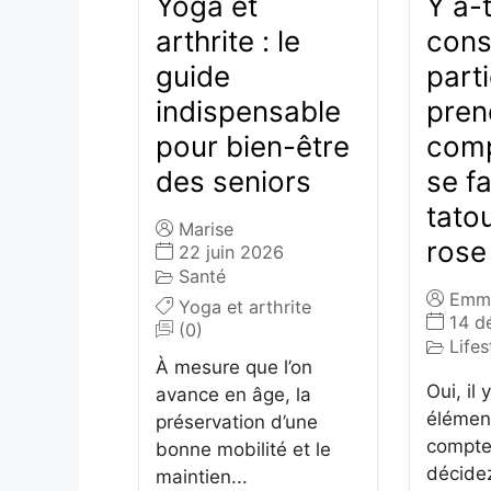
Yoga et
Y a-t
arthrite : le
cons
guide
parti
indispensable
pren
pour bien-être
comp
des seniors
se fa
tato
Marise
rose
22 juin 2026
Santé
Emm
Yoga et arthrite
14 d
(0)
Lifes
À mesure que l’on
Oui, il
avance en âge, la
élémen
préservation d’une
compte
bonne mobilité et le
décidez
maintien...