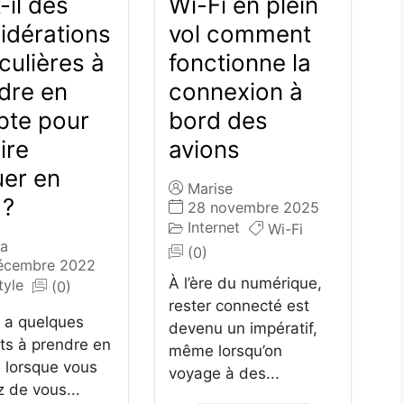
-il des
Wi-Fi en plein
idérations
vol comment
culières à
fonctionne la
dre en
connexion à
te pour
bord des
ire
avions
uer en
Marise
 ?
28 novembre 2025
Internet
Wi-Fi
a
(0)
écembre 2022
À l’ère du numérique,
tyle
(0)
rester connecté est
 y a quelques
devenu un impératif,
ts à prendre en
même lorsqu’on
 lorsque vous
voyage à des...
 de vous...