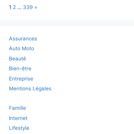
les
Page:
Next
1
2
…
339
»
plus
beaux
villages
à
visiter
Assurances
en
Auvergne
Auto Moto
?
Beauté
Bien-être
Entreprise
Mentions Légales
Famille
Internet
Lifestyle