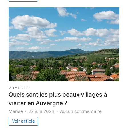
voiture
:
comment
réduire
son
budget
carburan
VOYAGES
Quels sont les plus beaux villages à
visiter en Auvergne ?
sur
Marise
27 juin 2024
Aucun commentaire
Quels
Voir article
sont