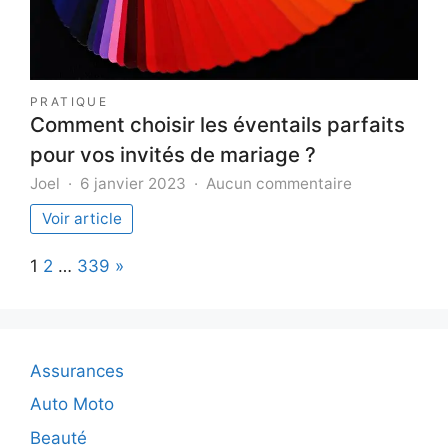
un
renouvell
facile
PRATIQUE
Comment choisir les éventails parfaits
pour vos invités de mariage ?
sur
Joel
6 janvier 2023
Aucun commentaire
Comment
Voir article
choisir
les
Page:
Next
1
2
…
339
»
éventails
parfaits
pour
vos
invités
Assurances
de
mariage
Auto Moto
?
Beauté