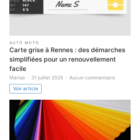
AUTO MOTO
Carte grise à Rennes : des démarches
simplifiées pour un renouvellement
facile
sur
Marise
31 juillet 2025
Aucun commentaire
Carte
Voir article
grise
à
Rennes
:
des
démarche
simplifiées
pour