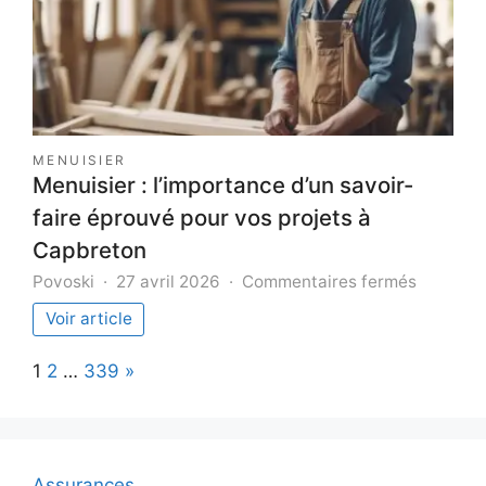
votre
style
MENUISIER
Menuisier : l’importance d’un savoir-
faire éprouvé pour vos projets à
Capbreton
sur
Povoski
27 avril 2026
Commentaires fermés
Menuisie
Voir article
:
l’import
Page:
Next
1
2
…
339
»
d’un
savoir-
faire
éprouvé
pour
Assurances