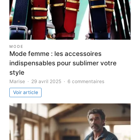
MODE
Mode femme : les accessoires
indispensables pour sublimer votre
style
sur
Marise
29 avril 2025
6 commentaires
Mode
Voir article
femme
:
les
accessoires
indispensables
pour
sublimer