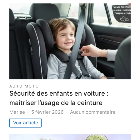
AUTO MOTO
Sécurité des enfants en voiture :
maîtriser l’usage de la ceinture
sur
Marise
5 février 2026
Aucun commentaire
Sécurité
Voir article
des
enfants
en