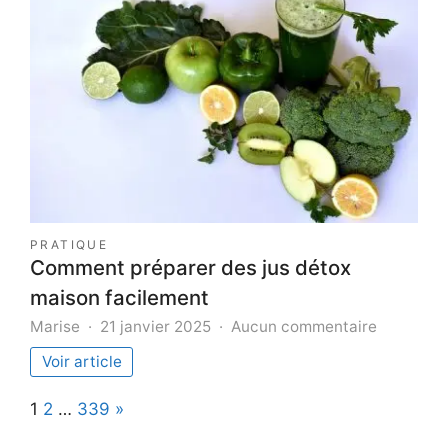
voiture
:
maîtriser
l’usage
de
la
ceinture
PRATIQUE
Comment préparer des jus détox
maison facilement
sur
Marise
21 janvier 2025
Aucun commentaire
Comment
Voir article
préparer
des
Page:
Next
1
2
…
339
»
jus
détox