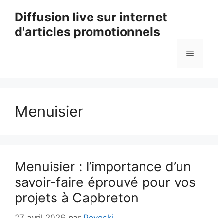
Aller
Diffusion live sur internet
au
d'articles promotionnels
contenu
Menu
Menuisier
Menuisier : l’importance d’un
savoir-faire éprouvé pour vos
projets à Capbreton
27 avril 2026
par
Povoski