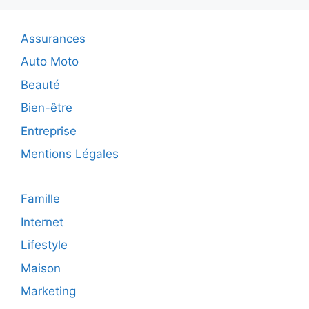
piscine
à
Assurances
un
professionn
Auto Moto
:
Beauté
pourquoi
est-
Bien-être
ce
Entreprise
important
?
Mentions Légales
Famille
Internet
Lifestyle
Maison
Marketing