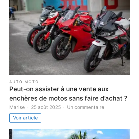
AUTO MOTO
Peut-on assister à une vente aux
enchères de motos sans faire d’achat ?
sur
Marise
25 août 2025
Un commentaire
Peut-
Voir article
on
assister
à