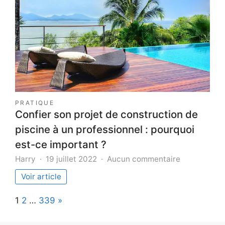
une
vente
aux
enchères
de
motos
sans
faire
d’achat
?
PRATIQUE
Confier son projet de construction de
piscine à un professionnel : pourquoi
est-ce important ?
sur
Harry
19 juillet 2022
Aucun commentaire
Confier
Voir article
son
projet
Page:
Next
1
2
…
339
»
de
constructio
de