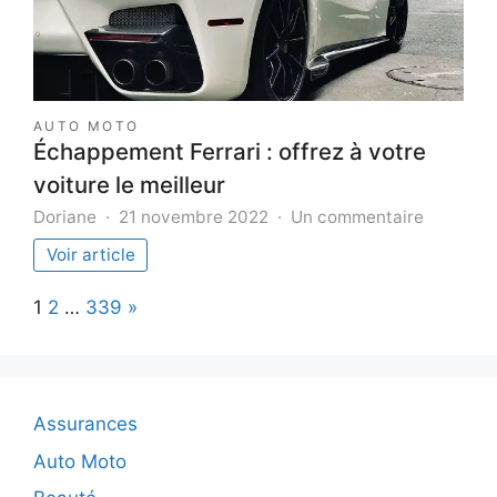
AUTO MOTO
Échappement Ferrari : offrez à votre
voiture le meilleur
sur
Doriane
21 novembre 2022
Un commentaire
Échappe
Voir article
Ferrari
:
Page:
Next
1
2
…
339
»
offrez
à
votre
voiture
le
Assurances
meilleur
Auto Moto