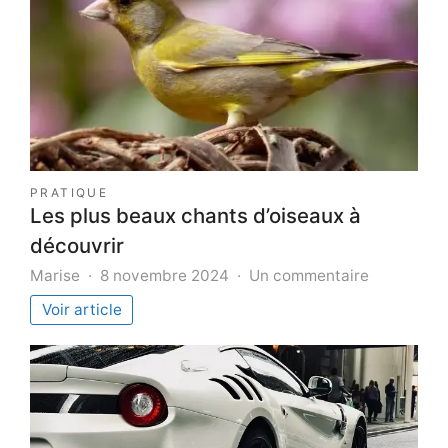
PRATIQUE
Les plus beaux chants d’oiseaux à
découvrir
sur
Marise
8 novembre 2024
Un commentaire
Les
Voir article
plus
beaux
chants
d’oiseaux
à
découvrir