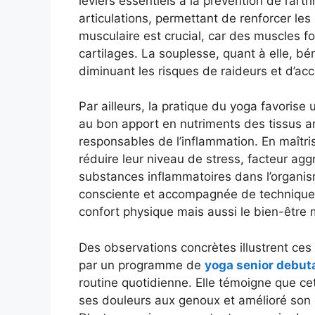
leviers essentiels à la prévention de l’arth
articulations, permettant de renforcer le
musculaire est crucial, car des muscles fo
cartilages. La souplesse, quant à elle, béné
diminuant les risques de raideurs et d’a
Par ailleurs, la pratique du yoga favorise
au bon apport en nutriments des tissus art
responsables de l’inflammation. En maîtris
réduire leur niveau de stress, facteur aggra
substances inflammatoires dans l’organism
consciente et accompagnée de techniques
confort physique mais aussi le bien-être 
Des observations concrètes illustrent ces
par un programme de
yoga senior debut
routine quotidienne. Elle témoigne que cet
ses douleurs aux genoux et amélioré son éq