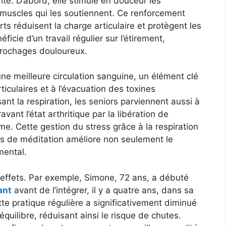
rite. D’abord, elle stimule en douceur les
s muscles qui les soutiennent. Ce renforcement
rts réduisent la charge articulaire et protègent les
ficie d’un travail régulier sur l’étirement,
ccrochages douloureux.
 une meilleure circulation sanguine, un élément clé
iculaires et à l’évacuation des toxines
ant la respiration, les seniors parviennent aussi à
vant l’état arthritique par la libération de
e. Cette gestion du stress grâce à la respiration
 de méditation améliore non seulement le
mental.
 effets. Par exemple, Simone, 72 ans, a débuté
ant
avant de l’intégrer, il y a quatre ans, dans sa
te pratique régulière a significativement diminué
uilibre, réduisant ainsi le risque de chutes.