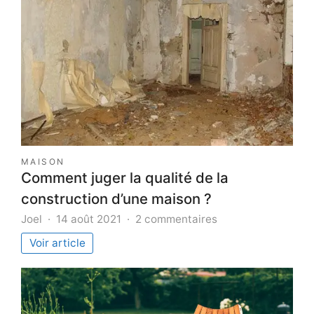
MAISON
Comment juger la qualité de la
construction d’une maison ?
sur
Joel
14 août 2021
2 commentaires
Comment
Voir article
juger
la
qualité
de
la