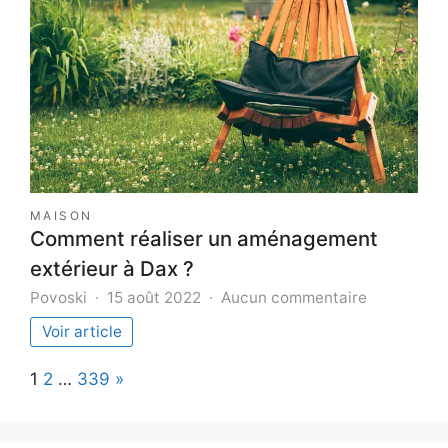
construction
d’une
maison
?
MAISON
Comment réaliser un aménagement
extérieur à Dax ?
sur
Povoski
15 août 2022
Aucun commentaire
Comment
Voir article
réaliser
un
Page:
Next
1
2
…
339
»
aménagem
extérieur
à