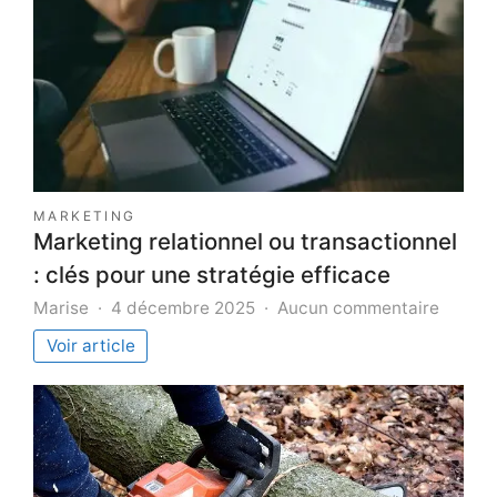
MARKETING
Marketing relationnel ou transactionnel
: clés pour une stratégie efficace
sur
Marise
4 décembre 2025
Aucun commentaire
Market
Voir article
relatio
ou
transac
:
clés
pour