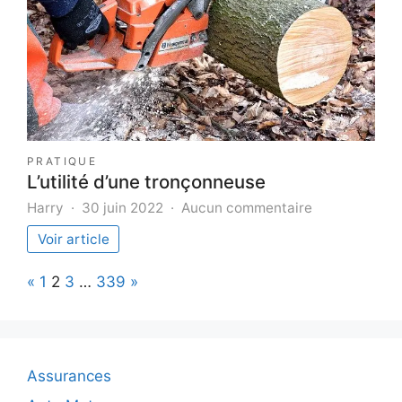
une
stratég
effica
PRATIQUE
L’utilité d’une tronçonneuse
sur
Harry
30 juin 2022
Aucun commentaire
L’utilité
Voir article
d’une
tronçonneuse
Page:
Previous
Next
«
1
2
3
…
339
»
Assurances