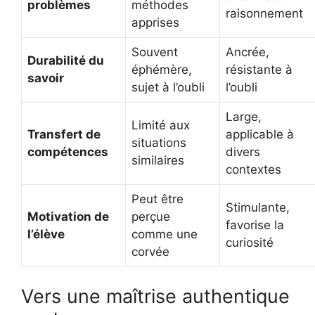
problèmes
méthodes
raisonnement
apprises
Souvent
Ancrée,
Durabilité du
éphémère,
résistante à
savoir
sujet à l’oubli
l’oubli
Large,
Limité aux
Transfert de
applicable à
situations
compétences
divers
similaires
contextes
Peut être
Stimulante,
Motivation de
perçue
favorise la
l’élève
comme une
curiosité
corvée
Vers une maîtrise authentique