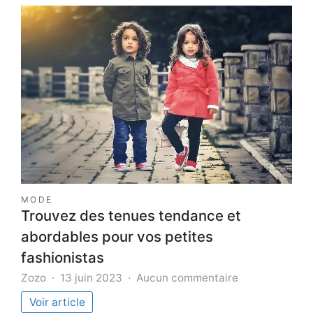
le
pilou
pilou
pour
vos
vêtements
d’hiver
?
MODE
Trouvez des tenues tendance et
abordables pour vos petites
fashionistas
sur
Zozo
13 juin 2023
Aucun commentaire
Trouvez
Voir article
des