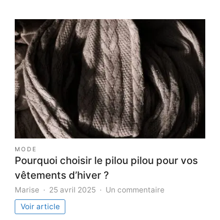
MODE
Pourquoi choisir le pilou pilou pour vos
vêtements d’hiver ?
sur
Marise
25 avril 2025
Un commentaire
Pourquoi
Voir article
choisir