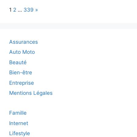
tenues
Page:
Next
1
2
…
339
»
tendance
et
abordables
pour
vos
Assurances
petites
fashionistas
Auto Moto
Beauté
Bien-être
Entreprise
Mentions Légales
Famille
Internet
Lifestyle