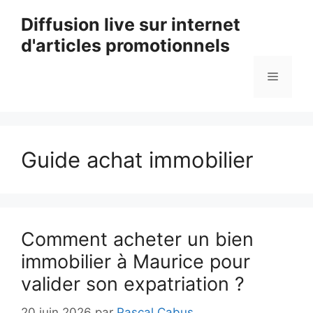
Aller
Diffusion live sur internet
au
d'articles promotionnels
contenu
Menu
Guide achat immobilier
Comment acheter un bien
immobilier à Maurice pour
valider son expatriation ?
20 juin 2026
par
Pascal Cabus