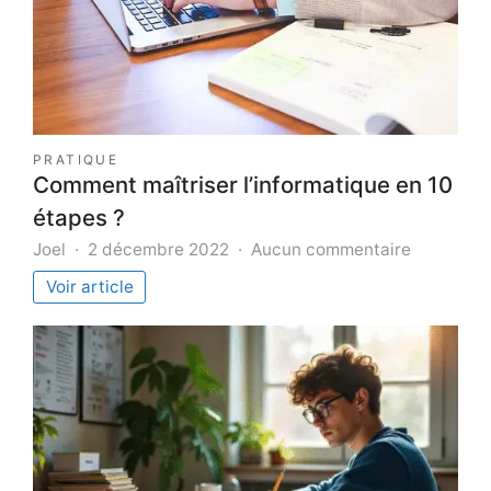
PRATIQUE
Comment maîtriser l’informatique en 10
étapes ?
sur
Joel
2 décembre 2022
Aucun commentaire
Comment
Voir article
maîtriser
l’informat
en
10
étapes
?