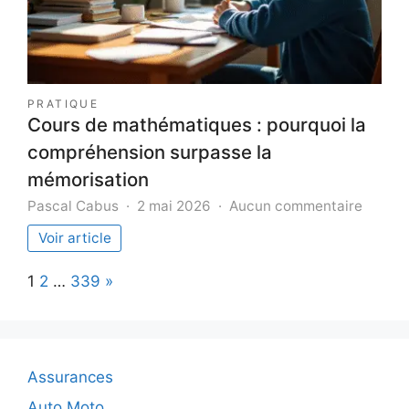
PRATIQUE
Cours de mathématiques : pourquoi la
compréhension surpasse la
mémorisation
sur
Pascal Cabus
2 mai 2026
Aucun commentaire
Cours
Voir article
de
mathé
Page:
Next
1
2
…
339
»
:
pourqu
la
compré
surpas
Assurances
la
mémori
Auto Moto