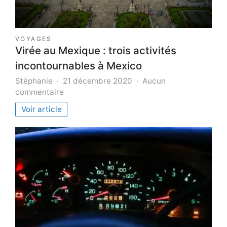
VOYAGES
Virée au Mexique : trois activités
incontournables à Mexico
Stéphanie
21 décembre 2020
Aucun
sur
commentaire
Virée
Voir article
au
Mexique :
trois
activités
incontournables
à
Mexico