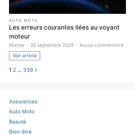
AUTO MOTO
Les erreurs courantes liées au voyant
moteur
sur
Marise
30 septembre 2025
Aucun commentaire
Les
Voir article
erreu
cour
Page:
Next
1
2
…
339
»
liées
au
voya
mote
Assurances
Auto Moto
Beauté
Bien-être