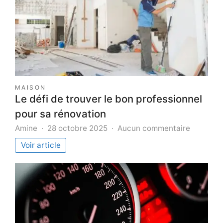
MAISON
Le défi de trouver le bon professionnel
pour sa rénovation
sur
Amine
28 octobre 2025
Aucun commentaire
Le
Voir article
défi
de
trouver
le
bon
professi
pour