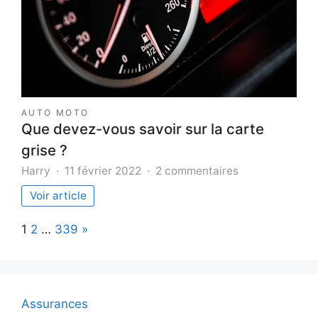
sa
rénovati
AUTO MOTO
Que devez-vous savoir sur la carte
grise ?
sur
Harry
11 février 2022
2 commentaires
Que
Voir article
devez-
vous
Page:
Next
1
2
…
339
»
savoir
sur
la
carte
grise
Assurances
?