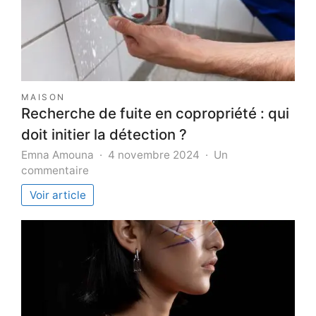
MAISON
Recherche de fuite en copropriété : qui
doit initier la détection ?
Emna Amouna
4 novembre 2024
Un
sur
commentaire
Recherche
Voir article
de
fuite
en
copropriété
:
qui
doit
initier