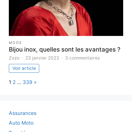
la
détection
?
MODE
Bijou inox, quelles sont les avantages ?
sur
Zozo
23 janvier 2023
3 commentaires
Bijou
Voir article
inox,
quelles
Page:
Next
1
2
…
339
»
sont
les
avantages
?
Assurances
Auto Moto