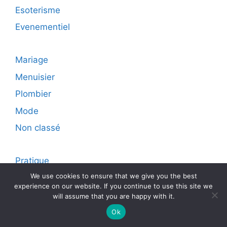
Esoterisme
Evenementiel
Mariage
Menuisier
Plombier
Mode
Non classé
Pratique
We use cookies to ensure that we give you the best
Santé
experience on our website. If you continue to use this site we
Seniors
will assume that you are happy with it.
Transports
Ok