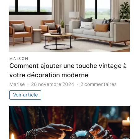
MAISON
Comment ajouter une touche vintage à
votre décoration moderne
sur
Marise
26 novembre 2024
2 commentaires
Comment
Voir article
ajouter
une
touche
vintage
à
votre
décoratio