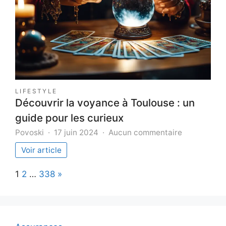
moderne
LIFESTYLE
Découvrir la voyance à Toulouse : un
guide pour les curieux
sur
Povoski
17 juin 2024
Aucun commentaire
Découvrir
Voir article
la
voyance
Page:
Next
1
2
…
338
»
à
Toulouse
:
un
guide