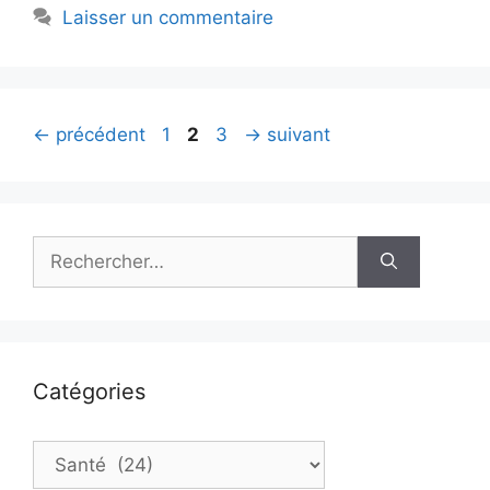
Laisser un commentaire
Page
Page
Page
←
précédent
1
2
3
→
suivant
Rechercher :
Catégories
Catégories