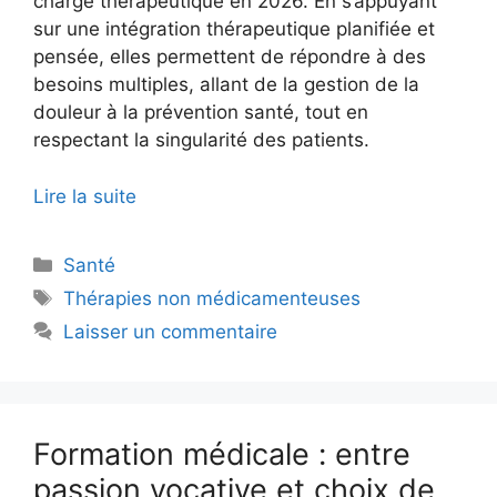
charge thérapeutique en 2026. En s’appuyant
sur une intégration thérapeutique planifiée et
pensée, elles permettent de répondre à des
besoins multiples, allant de la gestion de la
douleur à la prévention santé, tout en
respectant la singularité des patients.
Lire la suite
Catégories
Santé
Étiquettes
Thérapies non médicamenteuses
Laisser un commentaire
Formation médicale : entre
passion vocative et choix de