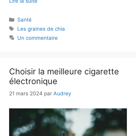
Lire la suite
Catégories
Santé
Étiquettes
Les graines de chia
Un commentaire
Choisir la meilleure cigarette
électronique
21 mars 2024
par
Audrey