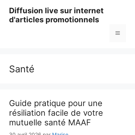
Aller
Diffusion live sur internet
au
d'articles promotionnels
contenu
Menu
Santé
Guide pratique pour une
résiliation facile de votre
mutuelle santé MAAF
30 avril 2026
par
Marise