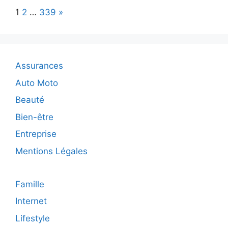
à
Page:
Next
1
2
…
339
»
la
mode
:
l’accessoire
parfait
Assurances
pour
allier
Auto Moto
élégance
Beauté
et
décontracti
Bien-être
en
Entreprise
festival
!
Mentions Légales
Famille
Internet
Lifestyle