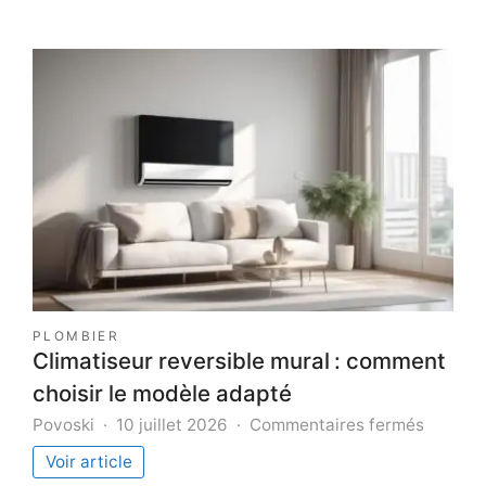
PLOMBIER
Climatiseur reversible mural : comment
choisir le modèle adapté
sur
Povoski
10 juillet 2026
Commentaires fermés
Climati
Voir article
reversi