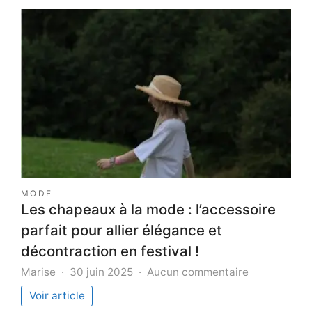
mural :
comme
choisir
le
modèle
adapté
MODE
Les chapeaux à la mode : l’accessoire
parfait pour allier élégance et
décontraction en festival !
sur
Marise
30 juin 2025
Aucun commentaire
Les
Voir article
chapeaux