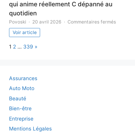
qui anime réellement C dépanné au
quotidien
sur
Povoski
20 avril 2026
Commentaires fermés
Les
Voir article
valeurs
derrière
Page:
Next
1
2
…
339
»
le
savoir-
faire
:
ce
Assurances
qui
anime
Auto Moto
réelleme
Beauté
C
dépanné
Bien-être
au
Entreprise
quotidie
Mentions Légales