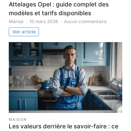
Attelages Opel : guide complet des
modèles et tarifs disponibles
sur
Marise
10 mars 2026
Aucun commentaire
Attelages
Voir article
Opel
:
guide
complet
des
modèles
et
tarifs
disponibles
MAISON
Les valeurs derrière le savoir-faire : ce