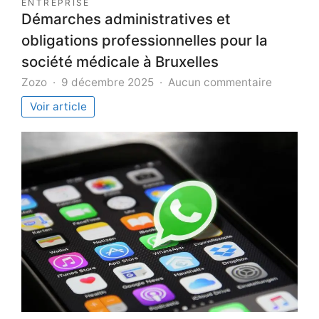
ENTREPRISE
Démarches administratives et
obligations professionnelles pour la
société médicale à Bruxelles
sur
Zozo
9 décembre 2025
Aucun commentaire
Démarch
Voir article
administ
et
obligatio
professi
pour
la
société
médicale
à
Bruxelles