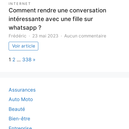
INTERNET
Comment rendre une conversation
intéressante avec une fille sur
whatsapp ?
sur
Frédéric
23 mai 2023
Aucun commentaire
Comment
Voir article
rendre
une
Page:
Next
1
2
…
338
»
conversati
intéressan
avec
une
fille
Assurances
sur
whatsapp
Auto Moto
?
Beauté
Bien-être
Entreprise