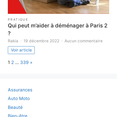
PRATIQUE
Qui peut m’aider à déménager à Paris 2
?
sur
Rakia
19 décembre 2022
Aucun commentaire
Qui
Voir article
peut
m’aider
Page:
Next
1
2
…
339
»
à
déména
à
Paris
2
Assurances
?
Auto Moto
Beauté
Bien-être