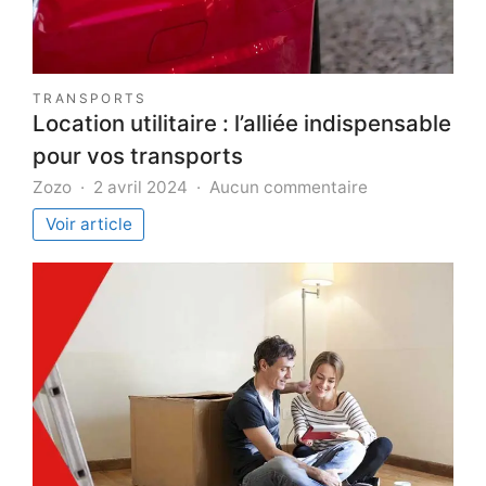
TRANSPORTS
Location utilitaire : l’alliée indispensable
pour vos transports
sur
Zozo
2 avril 2024
Aucun commentaire
Location
Voir article
utilitaire
:
l’alliée
indispensable
pour
vos
transports