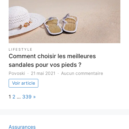
ouvert
:
signification
et
options
LIFESTYLE
Comment choisir les meilleures
sandales pour vos pieds ?
sur
Povoski
21 mai 2021
Aucun commentaire
Comment
Voir article
choisir
les
Page:
Next
1
2
…
339
»
meilleures
sandales
pour
vos
pieds
Assurances