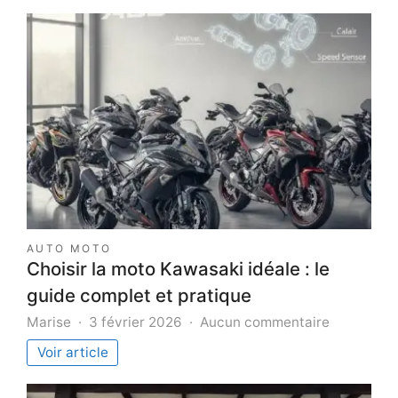
AUTO MOTO
Choisir la moto Kawasaki idéale : le
guide complet et pratique
sur
Marise
3 février 2026
Aucun commentaire
Choisir
Voir article
la
moto