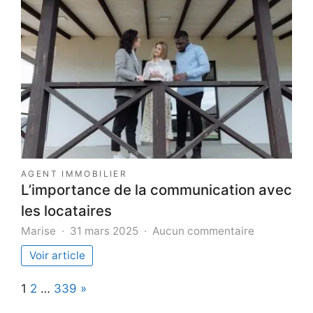
Kawasaki
idéale
:
le
guide
complet
et
pratique
AGENT IMMOBILIER
L’importance de la communication avec
les locataires
sur
Marise
31 mars 2025
Aucun commentaire
L’importan
Voir article
de
la
Page:
Next
1
2
…
339
»
communica
avec