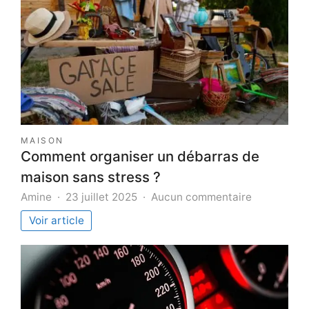
MAISON
Comment organiser un débarras de
maison sans stress ?
sur
Amine
23 juillet 2025
Aucun commentaire
Comment
Voir article
organiser
un
débarras
de
maison
sans