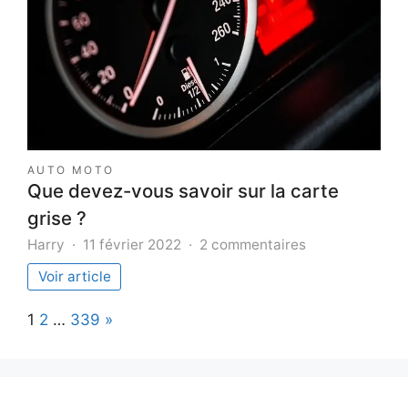
stress
?
AUTO MOTO
Que devez-vous savoir sur la carte
grise ?
sur
Harry
11 février 2022
2 commentaires
Que
Voir article
devez-
vous
Page:
Next
1
2
…
339
»
savoir
sur
la
carte
grise