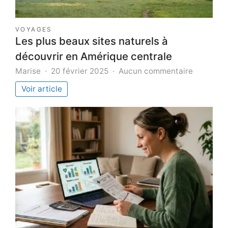
VOYAGES
Les plus beaux sites naturels à
découvrir en Amérique centrale
sur
Marise
20 février 2025
Aucun commentaire
Les
Voir article
plus
beaux
sites
naturels
à
découvri
en
Amérique
centrale