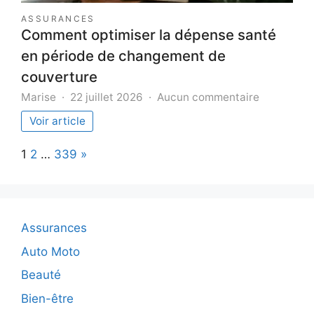
ASSURANCES
Comment optimiser la dépense santé
en période de changement de
couverture
sur
Marise
22 juillet 2026
Aucun commentaire
Comment
Voir article
optimiser
la
Page:
Next
1
2
…
339
»
dépense
santé
en
période
de
Assurances
changeme
de
Auto Moto
couvertur
Beauté
Bien-être