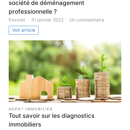
société de déménagement
professionnelle ?
sur
Povoski
31 janvier 2022
Un commentaire
Pourquoi
Voir article
faut-
il
faire
appel
à
une
société
de
déménagem
professionne
?
AGENT IMMOBILIER
Tout savoir sur les diagnostics
immobiliers