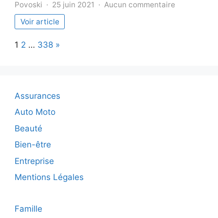
sur
Povoski
25 juin 2021
Aucun commentaire
Tout
Voir article
savoir
sur
Page:
Next
1
2
…
338
»
les
diagnostics
immobiliers
Assurances
Auto Moto
Beauté
Bien-être
Entreprise
Mentions Légales
Famille