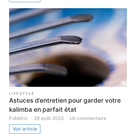
tangible
obtenus
grâce
aux
services
des
consulta
SEO
en
France
LIFESTYLE
Astuces d’entretien pour garder votre
kalimba en parfait état
sur
Frédéric
29 août 2023
Un commentaire
Astuces
Voir article
d’entretien