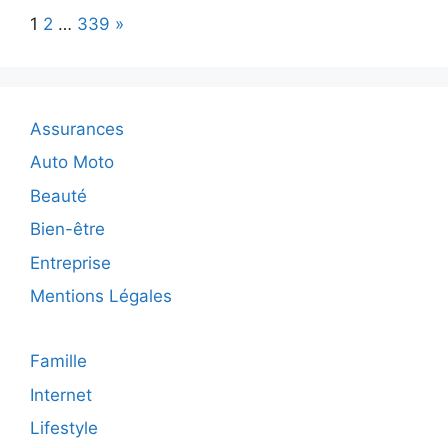
pour
Page:
Next
1
2
…
339
»
garder
votre
kalimba
en
parfait
Assurances
état
Auto Moto
Beauté
Bien-être
Entreprise
Mentions Légales
Famille
Internet
Lifestyle