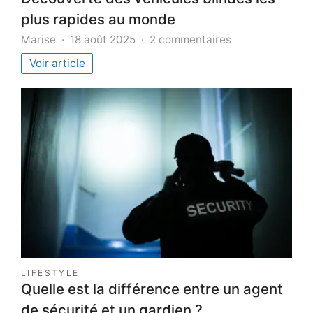
plus rapides au monde
sur
Marise
18 août 2025
2 commentaires
Découverte
Voir article
des
véhicules
blindés
les
plus
rapides
au
monde
LIFESTYLE
Quelle est la différence entre un agent
de sécurité et un gardien ?