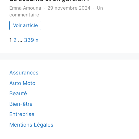
Emna Amouna
29 novembre 2024
Un
sur
commentaire
Quelle
Voir article
est
la
Page:
Next
1
2
…
339
»
différence
entre
un
agent
de
Assurances
sécurité
et
Auto Moto
un
Beauté
gardien
?
Bien-être
Entreprise
Mentions Légales