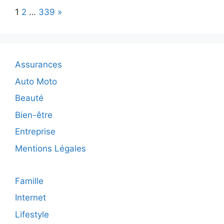
de
Page:
Next
1
2
…
339
»
chauffa
:
assurer
votre
confort
Assurances
et
votre
Auto Moto
sécurité
Beauté
en
toutes
Bien-être
saisons
Entreprise
Mentions Légales
Famille
Internet
Lifestyle