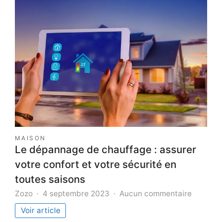
liège
:
une
solution
isolante
alliant
performance
et
robustesse
MAISON
Le dépannage de chauffage : assurer
votre confort et votre sécurité en
toutes saisons
sur
Zozo
4 septembre 2023
Aucun commentaire
Le
Voir article
dépann