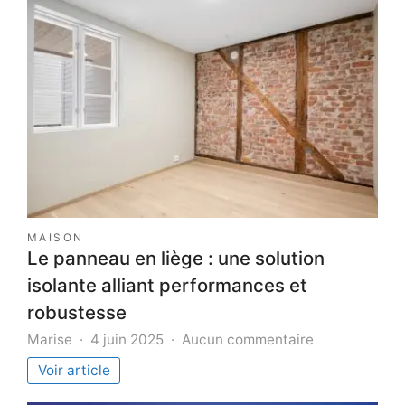
MAISON
Le panneau en liège : une solution
isolante alliant performances et
robustesse
sur
Marise
4 juin 2025
Aucun commentaire
Le
Voir article
panneau
en