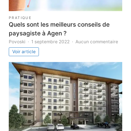
PRATIQUE
Quels sont les meilleurs conseils de
paysagiste à Agen ?
sur
Povoski
1 septembre 2022
Aucun commentaire
Quels
Voir article
sont
les
meille
consei
de
paysa
à
Agen
?