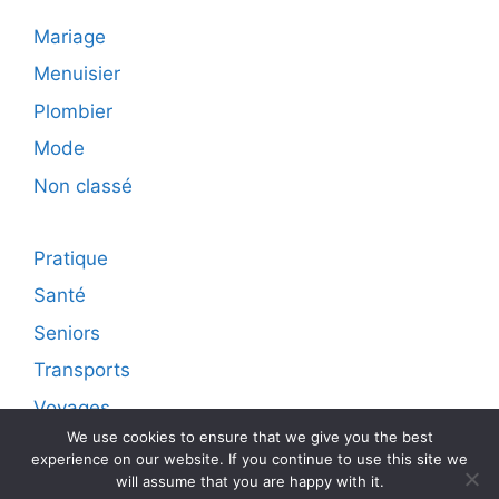
Mariage
Menuisier
Plombier
Mode
Non classé
Pratique
Santé
Seniors
Transports
Voyages
We use cookies to ensure that we give you the best
experience on our website. If you continue to use this site we
will assume that you are happy with it.
© 2026 Diffusion live sur internet d'articles