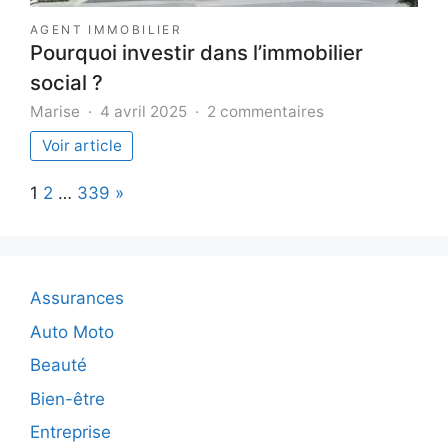
AGENT IMMOBILIER
Pourquoi investir dans l’immobilier
social ?
sur
Marise
4 avril 2025
2 commentaires
Pourquoi
Voir article
investir
dans
Page:
Next
1
2
…
339
»
l’immobilier
social
?
Assurances
Auto Moto
Beauté
Bien-être
Entreprise