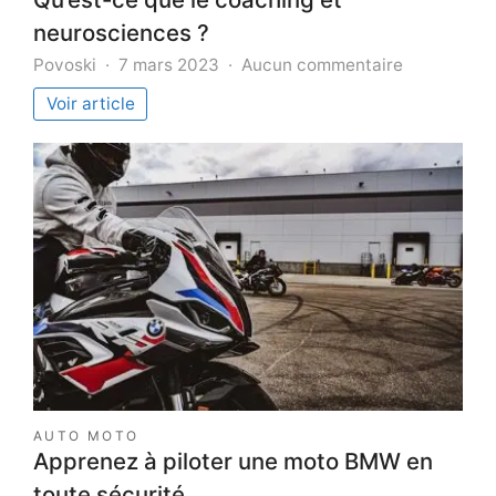
neurosciences ?
sur
Povoski
7 mars 2023
Aucun commentaire
Qu’est-
Voir article
ce
que
le
coaching
et
neuroscien
?
AUTO MOTO
Apprenez à piloter une moto BMW en
toute sécurité