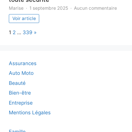
sur
Marise
1 septembre 2025
Aucun commentaire
Appren
Voir article
à
piloter
Page:
Next
1
2
…
339
»
une
moto
BMW
en
toute
Assurances
sécuri
Auto Moto
Beauté
Bien-être
Entreprise
Mentions Légales
Famille