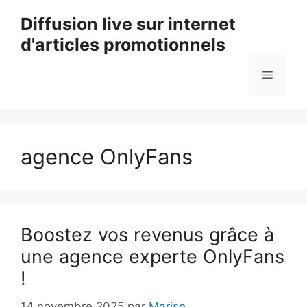
Aller
Diffusion live sur internet
au
d'articles promotionnels
contenu
Menu
agence OnlyFans
Boostez vos revenus grâce à
une agence experte OnlyFans
!
14 novembre 2025
par
Marise