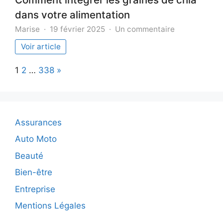
dans votre alimentation
sur
Marise
19 février 2025
Un commentaire
Comment
Voir article
intégrer
les
Page:
Next
1
2
…
338
»
graines
de
chia
dans
votre
Assurances
alimentation
Auto Moto
Beauté
Bien-être
Entreprise
Mentions Légales