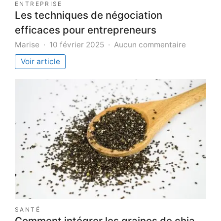
ENTREPRISE
Les techniques de négociation
efficaces pour entrepreneurs
sur
Marise
10 février 2025
Aucun commentaire
Les
Voir article
techniqu
de
négociati
efficaces
pour
entrepren
SANTÉ
Comment intégrer les graines de chia