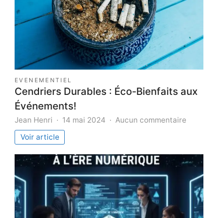
EVENEMENTIEL
Cendriers Durables : Éco-Bienfaits aux
Événements!
sur
Jean Henri
14 mai 2024
Aucun commentaire
Cendrier
Voir article
Durables
:
Éco-
Bienfaits
aux
Événeme