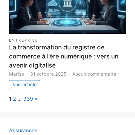
ENTREPRISE
La transformation du registre de
commerce à l’ère numérique : vers un
avenir digitalisé
sur
Marise
31 octobre 2025
Aucun commentaire
La
Voir article
transfor
du
Page:
Next
1
2
…
339
»
registre
de
commer
à
l’ère
Assurances
numériq