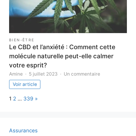
Original
à
la
Maison
BIEN-ÊTRE
Le CBD et l’anxiété : Comment cette
molécule naturelle peut-elle calmer
votre esprit?
sur
Amine
5 juillet 2023
Un commentaire
Le
Voir article
CBD
et
Page:
Next
1
2
…
339
»
l’anxiété
:
Comment
cette
molécule
Assurances
naturelle