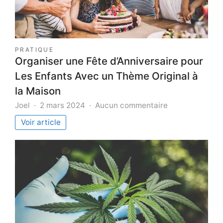
PRATIQUE
Organiser une Fête d’Anniversaire pour
Les Enfants Avec un Thème Original à
la Maison
sur
Joel
2 mars 2024
Aucun commentaire
Organiser
Voir article
une
Fête
d’Anniversaire
pour
Les
Enfants
Avec
un
Thème