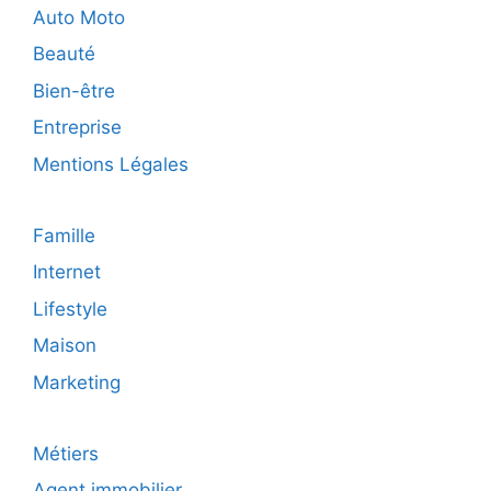
peut-
Auto Moto
elle
Beauté
calmer
votre
Bien-être
esprit?
Entreprise
Mentions Légales
Famille
Internet
Lifestyle
Maison
Marketing
Métiers
Agent immobilier