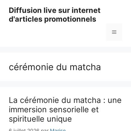
Aller
Diffusion live sur internet
au
d'articles promotionnels
contenu
Menu
cérémonie du matcha
La cérémonie du matcha : une
immersion sensorielle et
spirituelle unique
6 juillet 2026
par
Marise