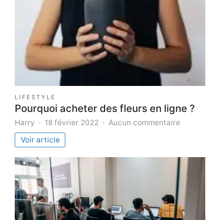
LIFESTYLE
Pourquoi acheter des fleurs en ligne ?
sur
Harry
18 février 2022
Aucun commentaire
Pourquoi
Voir article
acheter
des
fleurs
en
ligne
?