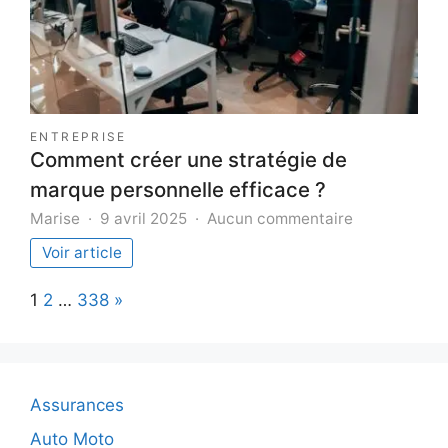
ENTREPRISE
Comment créer une stratégie de
marque personnelle efficace ?
sur
Marise
9 avril 2025
Aucun commentaire
Comment
Voir article
créer
une
Page:
Next
1
2
…
338
»
stratégie
de
marque
personnelle
efficace
Assurances
?
Auto Moto