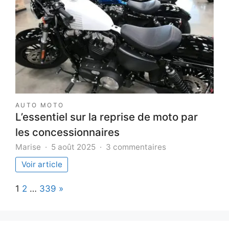
avec
élégance
:
astuces
et
conseils
AUTO MOTO
L’essentiel sur la reprise de moto par
les concessionnaires
sur
Marise
5 août 2025
3 commentaires
L’essentiel
Voir article
sur
la
Page:
Next
1
2
…
339
»
reprise
de
moto
par