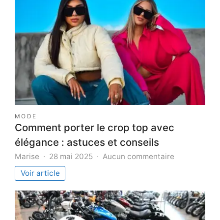
MODE
Comment porter le crop top avec
élégance : astuces et conseils
sur
Marise
28 mai 2025
Aucun commentaire
Comment
Voir article
porter
le
crop
top