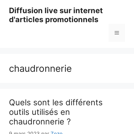
Aller
Diffusion live sur internet
au
d'articles promotionnels
contenu
Menu
chaudronnerie
Quels sont les différents
outils utilisés en
chaudronnerie ?
9 mars 2023
par
Zozo