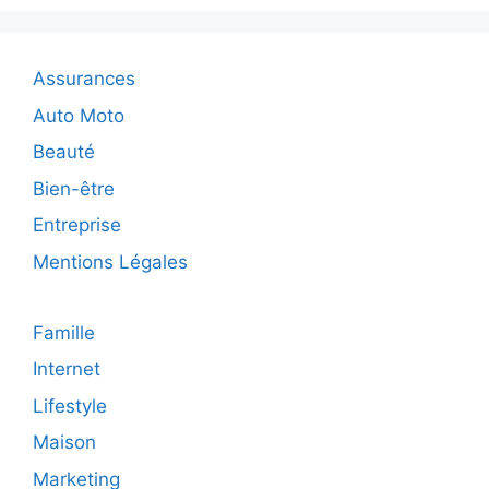
banane
lors
de
Assurances
vos
randonnées
Auto Moto
en
Beauté
2025
?
Bien-être
Entreprise
Mentions Légales
Famille
Internet
Lifestyle
Maison
Marketing