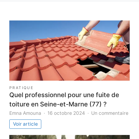
PRATIQUE
Quel professionnel pour une fuite de
toiture en Seine-et-Marne (77) ?
sur
Emna Amouna
16 octobre 2024
Un commentaire
Quel
Voir article
prof
pour