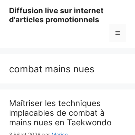
Aller
Diffusion live sur internet
au
d'articles promotionnels
contenu
Menu
combat mains nues
Maîtriser les techniques
implacables de combat à
mains nues en Taekwondo
3 juillet 2026
par
Marise