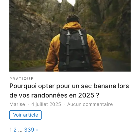
une
fuite
de
toitu
en
Sein
et-
Mar
(77)
?
PRATIQUE
Pourquoi opter pour un sac banane lors
de vos randonnées en 2025 ?
sur
Marise
4 juillet 2025
Aucun commentaire
Pourquoi
Voir article
opter
pour
Page:
Next
1
2
…
339
»
un
sac