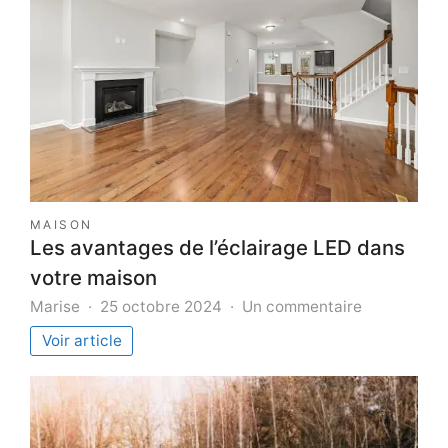
MAISON
Les avantages de l’éclairage LED dans
votre maison
sur
Marise
25 octobre 2024
Un commentaire
Les
Voir article
avantages
de
l’éclairage
LED
dans