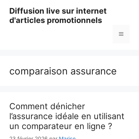
Aller
Diffusion live sur internet
au
d'articles promotionnels
contenu
Menu
comparaison assurance
Comment dénicher
l’assurance idéale en utilisant
un comparateur en ligne ?
23 février 2026
par
Marise