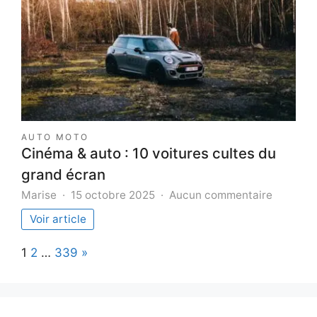
votre
maison
AUTO MOTO
Cinéma & auto : 10 voitures cultes du
grand écran
sur
Marise
15 octobre 2025
Aucun commentaire
Cinéma
Voir article
&
auto
Page:
Next
1
2
…
339
»
:
10
voitures
cultes