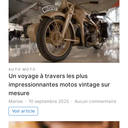
AUTO MOTO
Un voyage à travers les plus
impressionnantes motos vintage sur
mesure
sur
Marise
10 septembre 2025
Aucun commentaire
Un
Voir article
voya
à
trave