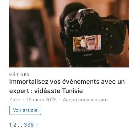
les
plus
impre
moto
vinta
sur
mesu
MÉTIERS
Immortalisez vos événements avec un
expert : vidéaste Tunisie
sur
Zozo
19 mars 2025
Aucun commentaire
Immortalisez
Voir article
vos
événements
Page:
Next
1
2
…
338
»
avec
un