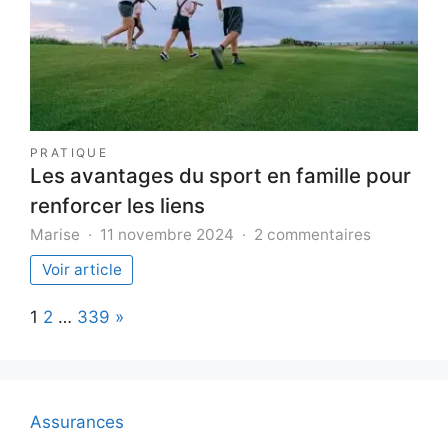
PRATIQUE
Les avantages du sport en famille pour
renforcer les liens
sur
Marise
11 novembre 2024
2 commentaires
Les
Voir article
avantages
du
Page:
Next
1
2
…
339
»
sport
en
famille
pour
renforcer
Assurances
les