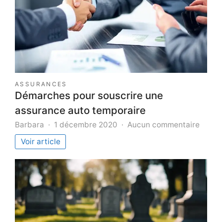
ASSURANCES
Démarches pour souscrire une
assurance auto temporaire
sur
Barbara
1 décembre 2020
Aucun commentaire
Déma
Voir article
pour
souscr
une
assur
auto
tempo