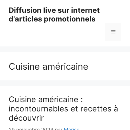
Aller
Diffusion live sur internet
au
d'articles promotionnels
contenu
Menu
Cuisine américaine
Cuisine américaine :
incontournables et recettes à
découvrir
29 novembre 2024
par
Marise