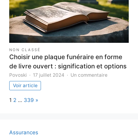
NON CLASSÉ
Choisir une plaque funéraire en forme
de livre ouvert : signification et options
sur
Povoski
17 juillet 2024
Un commentaire
Choisir
Voir article
une
plaque
Page:
Next
1
2
…
339
»
funéraire
en
forme
de
livre
Assurances
ouvert