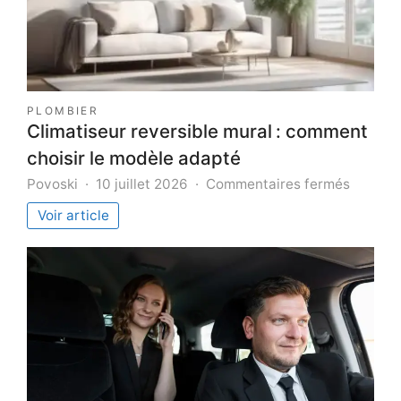
PLOMBIER
Climatiseur reversible mural : comment
choisir le modèle adapté
sur
Povoski
10 juillet 2026
Commentaires fermés
Climati
Voir article
reversi
mural :
comme
choisir
le
modèle
adapté