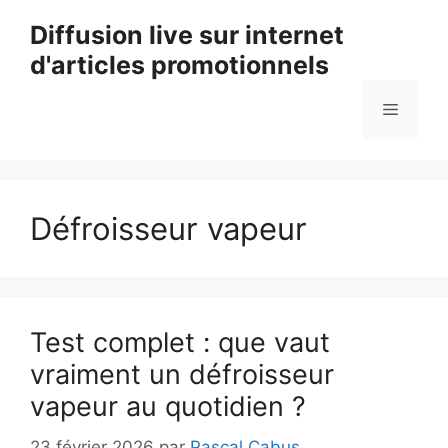
Aller
Diffusion live sur internet
au
d'articles promotionnels
contenu
Menu
Défroisseur vapeur
Test complet : que vaut
vraiment un défroisseur
vapeur au quotidien ?
23 février 2026
par
Pascal Cabus