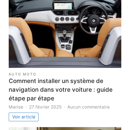
AUTO MOTO
Comment installer un système de
navigation dans votre voiture : guide
étape par étape
sur
Marise
27 février 2025
Aucun commentaire
Comment
Voir article
installer
un