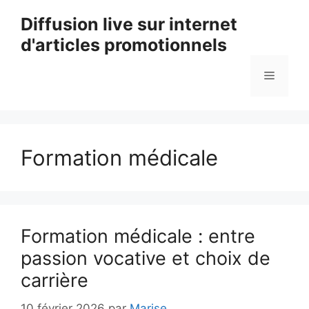
Aller
Diffusion live sur internet
au
d'articles promotionnels
contenu
Menu
Formation médicale
Formation médicale : entre
passion vocative et choix de
carrière
10 février 2026
par
Marise