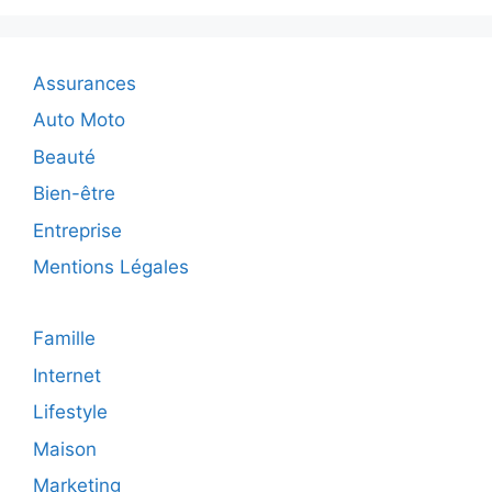
facettes
de
l’assuranc
Assurances
dépendan
Auto Moto
Beauté
Bien-être
Entreprise
Mentions Légales
Famille
Internet
Lifestyle
Maison
Marketing