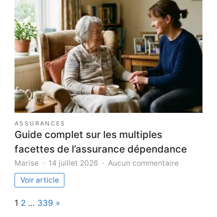
système
de
navigatio
dans
votre
voiture
:
guide
étape
par
étape
ASSURANCES
Guide complet sur les multiples
facettes de l’assurance dépendance
sur
Marise
14 juillet 2026
Aucun commentaire
Guide
Voir article
complet
sur
Page:
Next
1
2
…
339
»
les
multiples