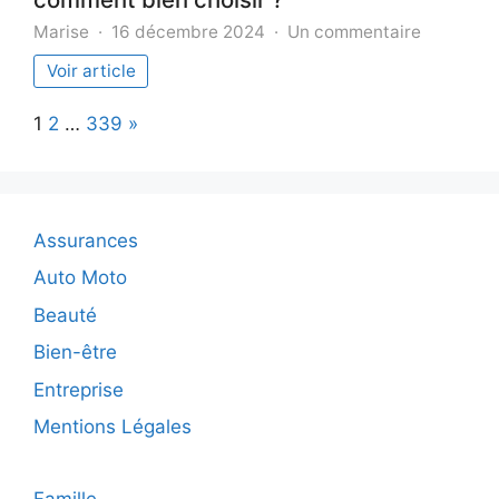
sur
Marise
16 décembre 2024
Un commentaire
Tout
Voir article
savoir
sur
Page:
Next
1
2
…
339
»
l’assuran
auto
:
comment
bien
Assurances
choisir
?
Auto Moto
Beauté
Bien-être
Entreprise
Mentions Légales