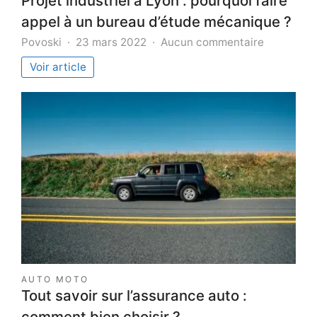
Projet industriel à Lyon : pourquoi faire
appel à un bureau d’étude mécanique ?
sur
Povoski
23 mars 2022
Aucun commentaire
Projet
Voir article
industriel
à
Lyon
:
pourquoi
faire
appel
à
un
bureau
d’étude
mécaniqu
?
AUTO MOTO
Tout savoir sur l’assurance auto :
comment bien choisir ?