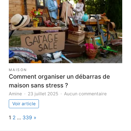
intéressan
avec
une
fille
sur
whatsapp
?
MAISON
Comment organiser un débarras de
maison sans stress ?
sur
Amine
23 juillet 2025
Aucun commentaire
Comment
Voir article
organiser
un
Page:
Next
1
2
…
339
»
débarras
de