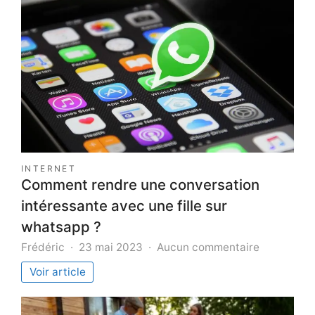
INTERNET
Comment rendre une conversation
intéressante avec une fille sur
whatsapp ?
sur
Frédéric
23 mai 2023
Aucun commentaire
Comment
Voir article
rendre
une
conversati