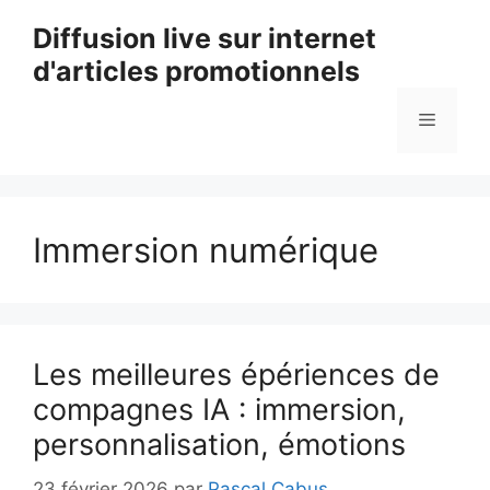
Aller
Diffusion live sur internet
au
d'articles promotionnels
contenu
Menu
Immersion numérique
Les meilleures épériences de
compagnes IA : immersion,
personnalisation, émotions
23 février 2026
par
Pascal Cabus